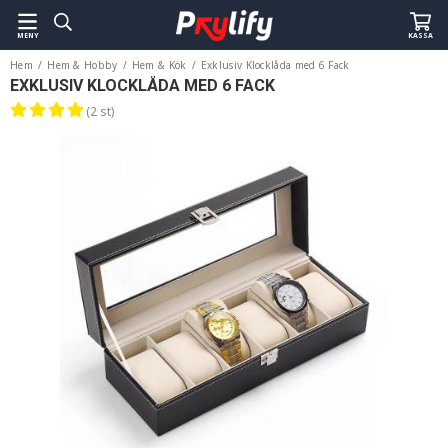
MENY
KASSA
Hem
/
Hem & Hobby
/
Hem & Kök
/
Exklusiv Klocklåda med 6 Fack
EXKLUSIV KLOCKLÅDA MED 6 FACK
(2 st)