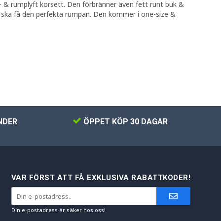
 & rumplyft korsett. Den förbränner även fett runt buk &
u ska få den perfekta rumpan. Den kommer i one-size &
NDER
ÖPPET KÖP 30 DAGAR
VAR FÖRST ATT FÅ EXKLUSIVA RABATTKODER!
Din e-postadress är säker hos oss!