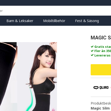
Barn & Leksaker
Mobiltillbehör
Fest & Säsong
MAGIC S
Gratis st
Fler än 35
Levereras
Produktbeskr
Magic Silm