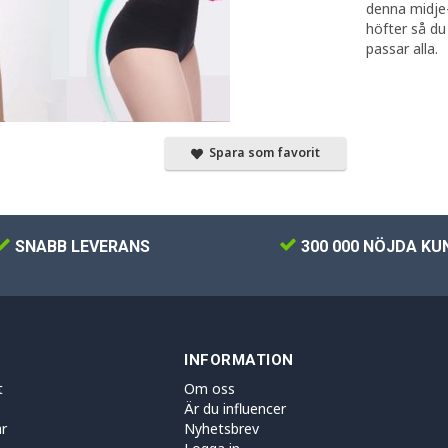
denna midje-
höfter så d
passar alla.
Spara som favorit
SNABB LEVERANS
300 000 NÖJDA KU
INFORMATION
t
Om oss
Är du influencer
r
Nyhetsbrev