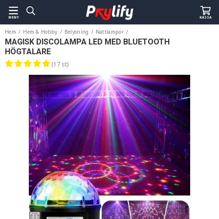
MENY
KASSA
Hem
/
Hem & Hobby
/
Belysning
/
Nattlampor
/
Magisk Discolampa LED med Bluetooth Högtalare
MAGISK DISCOLAMPA LED MED BLUETOOTH
HÖGTALARE
(17 st)