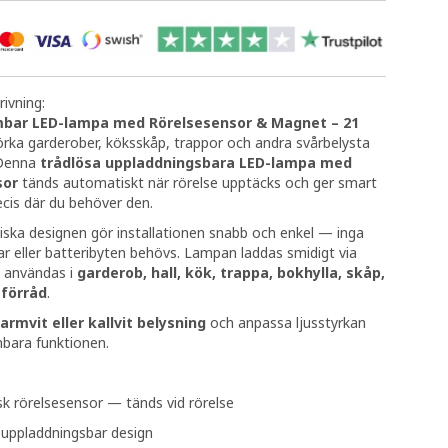
ivning:
mbar LED-lampa med Rörelsesensor & Magnet – 21
örka garderober, köksskåp, trappor och andra svårbelysta
Denna
trådlösa uppladdningsbara LED-lampa med
sor
tänds automatiskt när rörelse upptäcks och ger smart
ecis där du behöver den.
ska designen gör installationen snabb och enkel — inga
var eller batteribyten behövs. Lampan laddas smidigt via
 användas i
garderob, hall, kök, trappa, bokhylla, skåp,
 förråd
.
armvit eller kallvit belysning
och anpassa ljusstyrkan
bara funktionen.
k rörelsesensor — tänds vid rörelse
 uppladdningsbar design