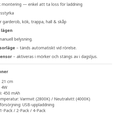
montering — enkel att ta loss för laddning
usstyrka
r garderob, kök, trappa, hall & skåp
 lägen
anuell belysning.
sorläge
– tänds automatiskt vid rörelse.
ensor
– aktiveras i mörker och stängs av i dagsljus.
oner
: 21 cm
: 4W
i: 450 mAh
mperatur: Varmvit (2800K) / Neutralvitt (4000K)
örsörjning: USB-uppladdning
 1-Pack / 2-Pack / 4-Pack