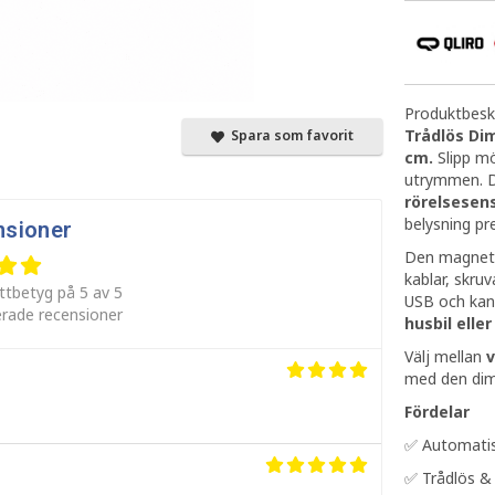
Produktbeskr
Trådlös Di
Spara som favorit
cm.
Slipp m
utrymmen. 
rörelsesen
belysning pr
nsioner
Den magneti
kablar, skru
ttbetyg på 5 av 5
USB och kan
erade recensioner
husbil eller
Välj mellan
v
med den dim
Fördelar
✅ Automatis
✅ Trådlös &