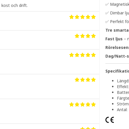
✅ Magnetisk 
kost och drift.
✅ Dimbar lj
✅ Perfekt fö
Tre smarta
Fast ljus
– m
Rörelsesen
Dag/Natt-s
Specifikati
Längd
Effekt
Batter
Färgte
Strömf
Antal: