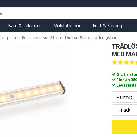
Barn & Leksaker
Mobiltillbehör
Fest & Säsong
-lampa med Rörelsesensor 21 cm – Dimbar & Uppladdningsbar
TRÅDLÖS
MED MA
Gratis st
Fler än 35
Levereras