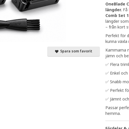
OneBlade C
längder.
Få 
Comb Set 
längder som 
– från kort s
Perfekt för d
kunna växla 
Kammarna mo
Spara som favorit
jämn och be
✅ Flera tri
✅ Enkel och
✅ Snabb mon
✅ Perfekt fö
✅ Jämnt och 
Passar perfe
hemma.
Fördelar &