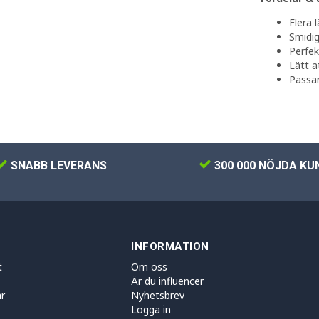
Flera l
Smidi
Perfek
Lätt a
Passar
SNABB LEVERANS
300 000 NÖJDA KU
INFORMATION
t
Om oss
Är du influencer
r
Nyhetsbrev
Logga in