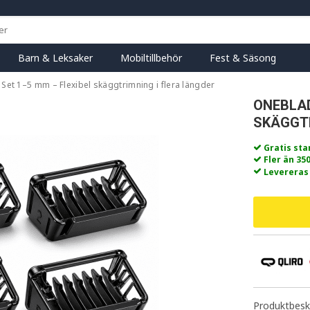
Barn & Leksaker
Mobiltillbehör
Fest & Säsong
et 1–5 mm – Flexibel skäggtrimning i flera längder
ONEBLAD
SKÄGGTR
Gratis st
Fler än 35
Levereras
Produktbeskr