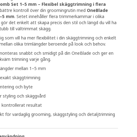
omb Set 1–5 mm – Flexibel skäggtrimning i flera
bättre kontroll över din groomingrutin med
OneBlade
1–5 mm
. Setet innehåller flera trimmerkammar i olika
gör det enkelt att skapa precis den stil och längd du vill ha
tubb till vältrimmat skägg.
ig som vill ha mer flexibilitet i din skäggtrimning och enkelt
mellan olika trimlängder beroende på look och behov.
nteras snabbt och smidigt på din OneBlade och ger en
kväm trimning varje gång.
mlängder mellan 1–5 mm
 exakt skäggtrimning
tering och byte
r styling och skäggvård
kontrollerat resultat
kt för vardaglig grooming, skäggstyling och detaljtrimning
 användning