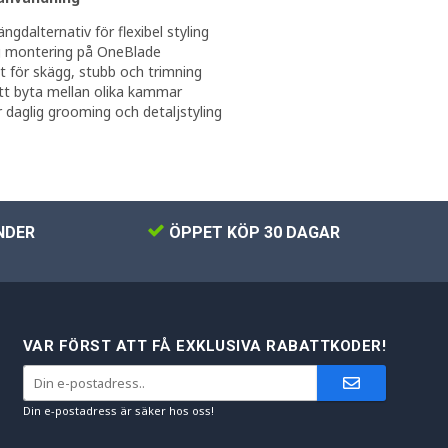
ängdalternativ för flexibel styling
g montering på OneBlade
t för skägg, stubb och trimning
tt byta mellan olika kammar
 daglig grooming och detaljstyling
NDER
ÖPPET KÖP 30 DAGAR
VAR FÖRST ATT FÅ EXKLUSIVA RABATTKODER!
Din e-postadress är säker hos oss!