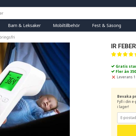
Barn & Leksaker
Mobiltillbehör
Fest & Säsong
ringsfri
IR FEBE
Gratis st
Fler än 35
Leverans 1
Bevaka p
Fyll i din 
i lager!