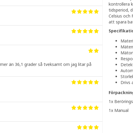
kontrollera 
tidsperiod, 
Celsius och 
att spara bat
Specifikati
Materi
Mätenh
Mätomr
Respon
 mer än 36,1 grader så tveksamt om jag litar på
Detek
Automa
Storl
Drivs 
Förpacknin
1x Berörings
1x Manual