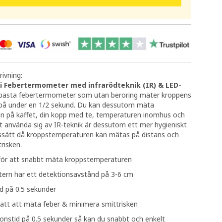
ivning:
ri Febertermometer med infrarödteknik (IR) & LED-
bästa febertermometer som utan beröring mäter kroppens
på under en 1/2 sekund. Du kan dessutom mäta
n på kaffet, din kopp med te, temperaturen inomhus och
 använda sig av IR-teknik är dessutom ett mer hygieniskt
gssätt då kroppstemperaturen kan mätas på distans och
risken.
 för att snabbt mäta kroppstemperaturen
rn har ett detektionsavstånd på 3-6 cm
d på 0.5 sekunder
sätt att mäta feber & minimera smittrisken
nstid på 0.5 sekunder så kan du snabbt och enkelt