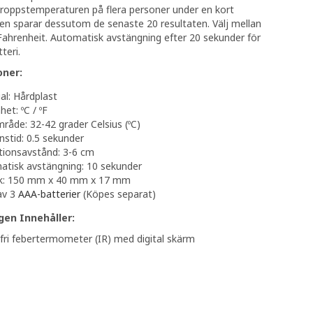
kroppstemperaturen på flera personer under en kort
den sparar dessutom de senaste 20 resultaten. Välj mellan
Fahrenheit. Automatisk avstängning efter 20 sekunder för
teri.
oner:
al: Hårdplast
et: ºC / ºF
åde: 32-42 grader Celsius (ºC)
stid: 0.5 sekunder
tionsavstånd: 3-6 cm
tisk avstängning: 10 sekunder
ek: 150 mm x 40 mm x 17 mm
av 3
AAA-batterier
(Köpes separat)
gen Innehåller:
fri febertermometer (IR) med digital skärm