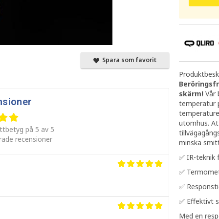
Spara som favorit
Produktbeskr
Beröringsf
skärm!
Vår 
nsioner
temperatur 
temperature
utomhus. Att
ttbetyg på 5 av 5
tillvägagån
erade recensioner
minska smitt
✅ IR-teknik
✅ Termomete
✅ Responsti
✅ Effektivt 
Med en respo