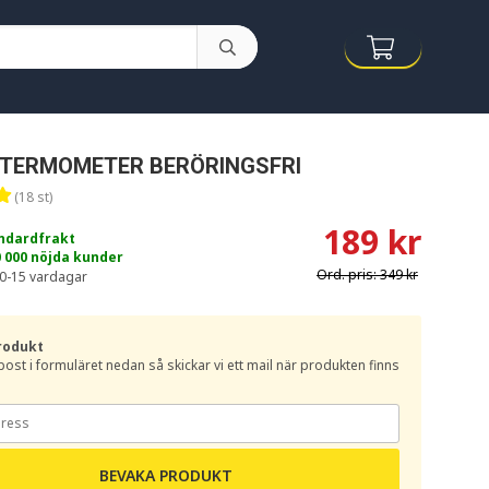
RTERMOMETER BERÖRINGSFRI
(18 st)
189 kr
andardfrakt
0 000 nöjda kunder
Ord. pris:
349 kr
0-15 vardagar
rodukt
e-post i formuläret nedan så skickar vi ett mail när produkten finns
BEVAKA PRODUKT