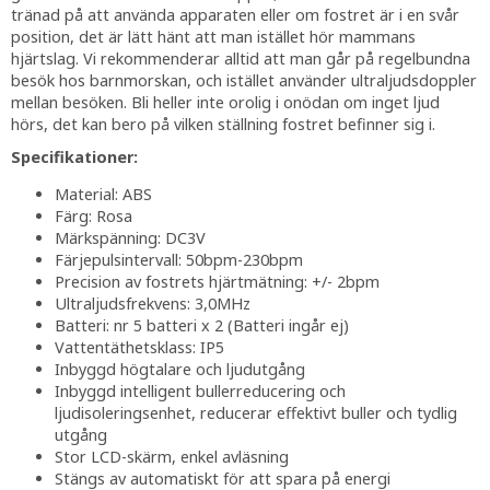
tränad på att använda apparaten eller om fostret är i en svår
position, det är lätt hänt att man istället hör mammans
hjärtslag. Vi rekommenderar alltid att man går på regelbundna
besök hos barnmorskan, och istället använder ultraljudsdoppler
mellan besöken. Bli heller inte orolig i onödan om inget ljud
hörs, det kan bero på vilken ställning fostret befinner sig i.
Specifikationer:
Material: ABS
Färg: Rosa
Märkspänning: DC3V
Färjepulsintervall: 50bpm-230bpm
Precision av fostrets hjärtmätning: +/- 2bpm
Ultraljudsfrekvens: 3,0MHz
Batteri: nr 5 batteri x 2 (Batteri ingår ej)
Vattentäthetsklass: IP5
Inbyggd högtalare och ljudutgång
Inbyggd intelligent bullerreducering och
ljudisoleringsenhet, reducerar effektivt buller och tydlig
utgång
Stor LCD-skärm, enkel avläsning
Stängs av automatiskt för att spara på energi