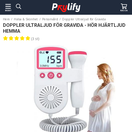
MENY
KASSA
Hem
/
Hälsa & Skönhet
/
Personvård
/
Doppler Ultraljud för Gravida
DOPPLER ULTRALJUD FÖR GRAVIDA - HÖR HJÄRTLJUD
HEMMA
(3 st)