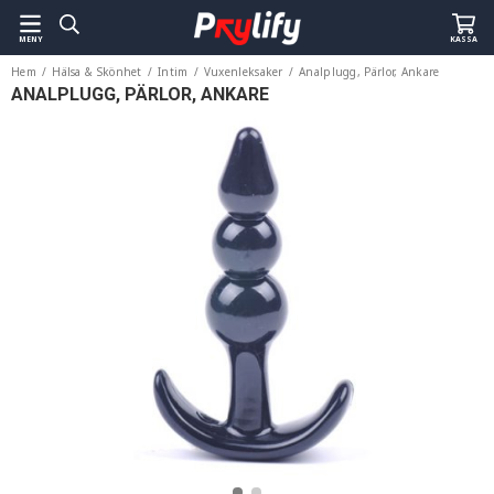
MENY
KASSA
Hem
/
Hälsa & Skönhet
/
Intim
/
Vuxenleksaker
/
Analplugg, Pärlor, Ankare
ANALPLUGG, PÄRLOR, ANKARE