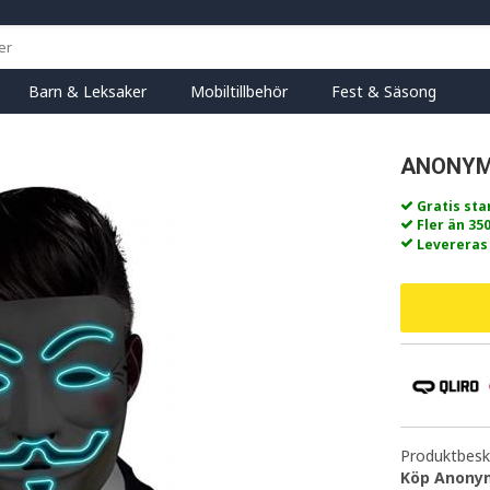
Barn & Leksaker
Mobiltillbehör
Fest & Säsong
ANONYM
Gratis st
Fler än 35
Levereras
Produktbeskr
Köp Anonym