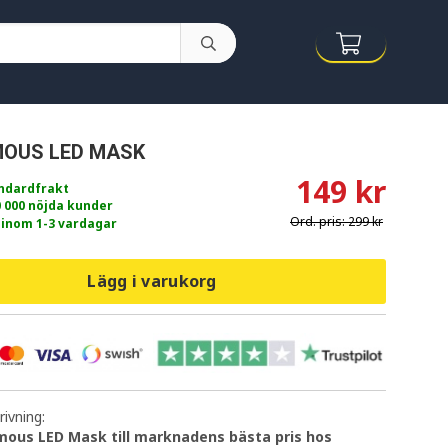
OUS LED MASK
149 kr
andardfrakt
0 000 nöjda kunder
Ord. pris:
299 kr
 inom 1-3 vardagar
Lägg i varukorg
ivning:
ous LED Mask till marknadens bästa pris hos