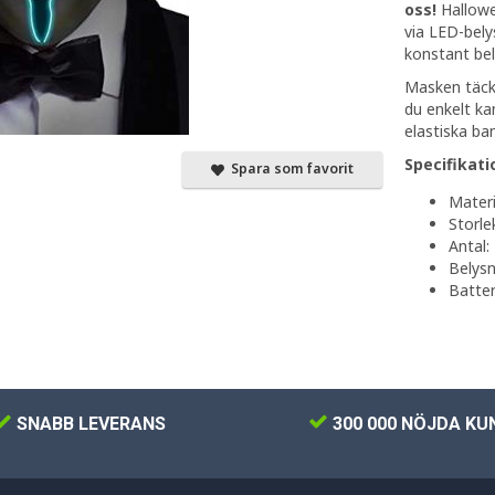
oss!
Hallow
via LED-belys
konstant bel
Masken täck
du enkelt ka
elastiska ba
Specifikati
Spara som favorit
Materi
Storle
Antal:
Belysn
Batter
SNABB LEVERANS
300 000 NÖJDA KU