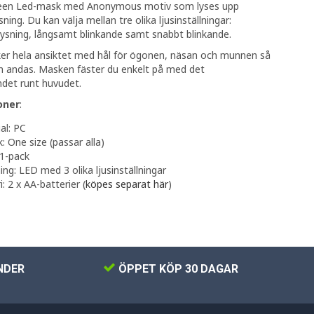
een Led-mask med Anonymous motiv som lyses upp
ning. Du kan välja mellan tre olika ljusinställningar:
ysning, långsamt blinkande samt snabbt blinkande.
er hela ansiktet med hål för ögonen, näsan och munnen så
n andas. Masken fäster du enkelt på med det
ndet runt huvudet.
oner
:
al: PC
k: One size (passar alla)
 1-pack
ing: LED med 3 olika ljusinställningar
i: 2 x AA-batterier (
köpes separat här
)
NDER
ÖPPET KÖP 30 DAGAR