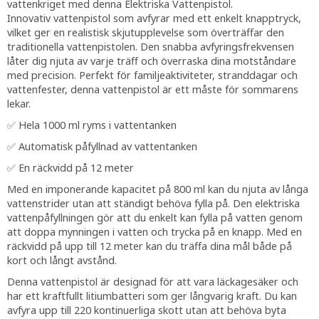
vattenkriget med denna Elektriska Vattenpistol.
Innovativ vattenpistol som avfyrar med ett enkelt knapptryck,
vilket ger en realistisk skjutupplevelse som överträffar den
traditionella vattenpistolen. Den snabba avfyringsfrekvensen
låter dig njuta av varje träff och överraska dina motståndare
med precision. Perfekt för familjeaktiviteter, stranddagar och
vattenfester, denna vattenpistol är ett måste för sommarens
lekar.
✅ Hela 1000 ml ryms i vattentanken
✅ Automatisk påfyllnad av vattentanken
✅ En räckvidd på 12 meter
Med en imponerande kapacitet på 800 ml kan du njuta av långa
vattenstrider utan att ständigt behöva fylla på. Den elektriska
vattenpåfyllningen gör att du enkelt kan fylla på vatten genom
att doppa mynningen i vatten och trycka på en knapp. Med en
räckvidd på upp till 12 meter kan du träffa dina mål både på
kort och långt avstånd.
Denna vattenpistol är designad för att vara läckagesäker och
har ett kraftfullt litiumbatteri som ger långvarig kraft. Du kan
avfyra upp till 220 kontinuerliga skott utan att behöva byta