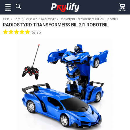
MENY
KASSA
Hem
/
Barn & Leksaker
/
Radiostyrt
/
Radiostyrd Transformers Bil 2i1 Robotbil
RADIOSTYRD TRANSFORMERS BIL 2I1 ROBOTBIL
(63 st)