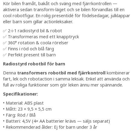
Kör bilen framåt, bakåt och sväng med fjärrkontrollen —
aktivera sedan transform-läget och se bilen förvandlas till en
cool robotfigur. En rolig presentidé för födelsedagar, julklappar
eller barn som gillar actionleksaker.
✅ 2-i-1 radiostyrd bil & robot
✅ Transformeras med ett knapptryck
✅ 360° rotation & coola rörelser
✅ Finns i röd och blå färg
✅ Perfekt present till barn
Radiostyrd robotbil för barn
Denna
transformers robotbil med fjärrkontroll
kombinerar
fart, lek och robotaction i samma leksak. Enkel att använda och
full av roliga funktioner som gör leken ännu mer spännande.
Specifikationer:
• Material: ABS plast
• Mått: 23 × 9,5 × 5,5 cm
• Färg: Röd / Blå
• Batteri: 4,5V (4× AA batterier krävs — säljs separat)
• Rekommenderad ålder: Ej för barn under 3 år