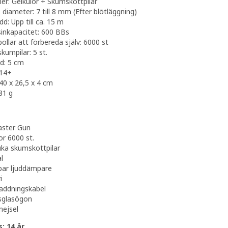
er: Gelkulor + Skumskottpilar
 diameter: 7 till 8 mm (Efter blötläggning)
dd: Upp till ca. 15 m
inkapacitet: 600 BBs
bollar att förbereda själv: 6000 st
skumpilar: 5 st.
gd: 5 cm
 14+
40 x 26,5 x 4 cm
381 g
aster Gun
or 6000 st.
ka skumskottpilar
l
bar ljuddämpare
i
addningskabel
sglasögon
mejsel
: 14 år