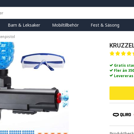
Barn & Leksaker
Mobiltillbehör
Fest & Säsong
tenpistol
KRUZZEL
Gratis st
Fler än 35
Levereras
Produktbeskr