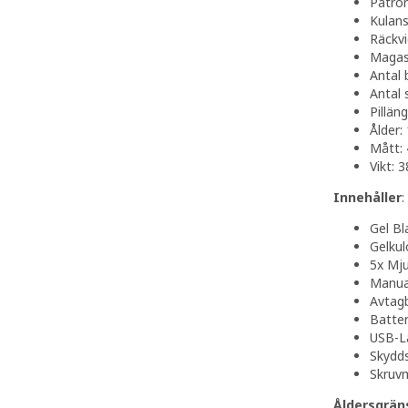
Patron
Kulans
Räckvi
Magas
Antal 
Antal 
Pillän
Ålder:
Mått: 
Vikt: 
Innehåller
:
Gel Bl
Gelkul
5x Mju
Manua
Avtag
Batter
USB-L
Skydd
Skruv
Åldersgräns