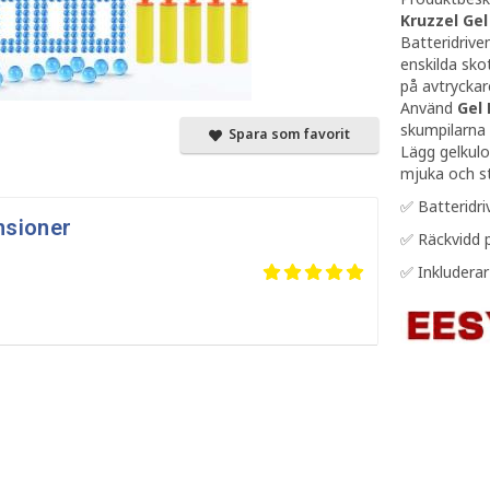
Kruzzel Gel
Batteridrive
enskilda sko
på avtryckare
Använd
Gel 
skumpilarna 
Spara som favorit
Lägg gelkulo
mjuka och st
✅ Batteridri
nsioner
✅ Räckvidd p
✅ Inkludera