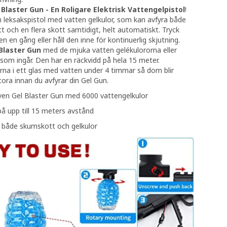
 Blaster Gun - En Roligare Elektrisk Vattengelpistol
!
n leksakspistol med vatten gelkulor, som kan avfyra både
tt och en flera skott samtidigt, helt automatiskt. Tryck
n en gång eller håll den inne för kontinuerlig skjutning.
Blaster Gun
med de mjuka vatten gelékulororna eller
som ingår. Den har en räckvidd på hela 15 meter.
rna i ett glas med vatten under 4 timmar så dom blir
ora innan du avfyrar din Gel Gun.
ven Gel Blaster Gun med 6000 vattengelkulor
å upp till 15 meters avstånd
r både skumskott och gelkulor