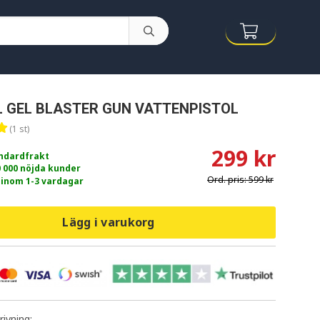
 GEL BLASTER GUN VATTENPISTOL
(1 st)
299 kr
andardfrakt
0 000 nöjda kunder
Ord. pris:
599 kr
 inom 1-3 vardagar
Lägg i varukorg
ivning: