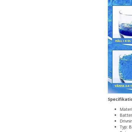
Specifikati
Materi
Batte
Drivni
Typ: B