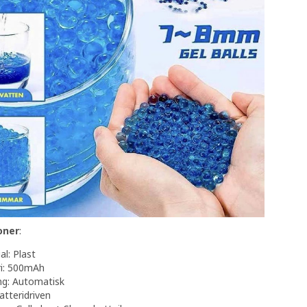
oner
:
al: Plast
ri: 500mAh
ng: Automatisk
atteridriven